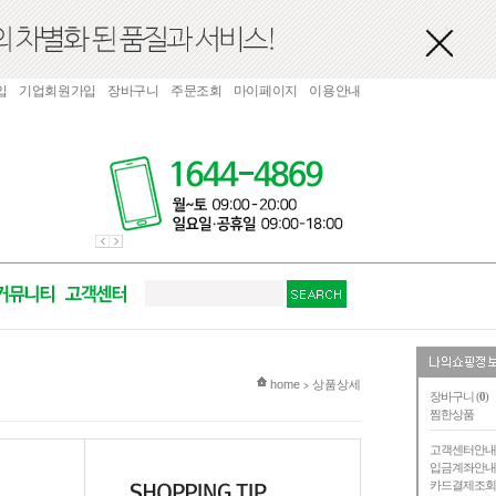
입
기업회원가입
장바구니
주문조회
마이페이지
이용안내
현재 위치
home
상품상세
>
장바구니 (
0
)
찜한상품
고객센터안
입금계좌안
카드결제조