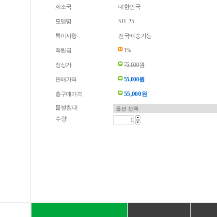
제조국
대한민국
모델명
SH_25
특이사항
전국배송가능
적립금
1%
정상가
75,000원
판매가격
55,000원
55,000
총구매가격
원
물받침대
수량