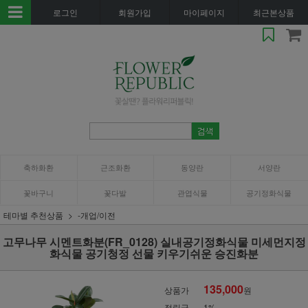
로그인
회원가입
마이페이지
최근본상품
축하화환
근조화환
동양란
서양란
꽃바구니
꽃다발
관엽식물
공기정화식물
테마별 추천상품
-개업/이전
고무나무 시멘트화분(FR_0128) 실내공기정화식물 미세먼지정
화식물 공기청정 선물 키우기쉬운 승진화분
135,000
상품가
원
적립금
1%