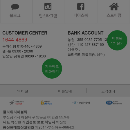
CUSTOMER CENTER
BANK ACCOUNT
1644-4869
비회원
농협 : 355-0032-7705-13
1:1 문의
신한 : 110-427-887160
문자상담 010-4407-4869
예금주 :
월~토 09:00 - 20:00
플라워리퍼블릭(박상현)
일요일·공휴일 09:00 - 18:00
지금바로
전화하기
PC 버전
이용안내
고객센터
플라워리퍼블릭
부산광역시 해운대구 양운로 80번길 22,9층
대표
박상현
개인정보 보호 책임자
박신영
통신판매업신고번호
제2014-부산해운-0664호