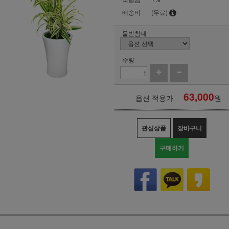
배송비
(무료)
물받침대
수량
63,000
옵션 적용가
원
관심상품
장바구니
구매하기