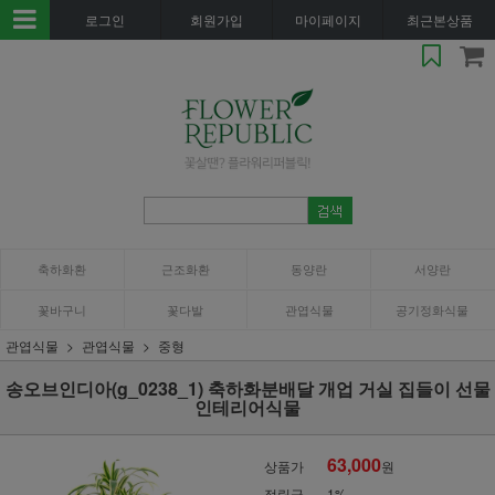
로그인
회원가입
마이페이지
최근본상품
축하화환
근조화환
동양란
서양란
꽃바구니
꽃다발
관엽식물
공기정화식물
관엽식물
관엽식물
중형
송오브인디아(g_0238_1) 축하화분배달 개업 거실 집들이 선물
인테리어식물
63,000
상품가
원
적립금
1%