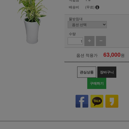
배송비
(무료)
물받침대
수량
63,000
옵션 적용가
원
관심상품
장바구니
구매하기