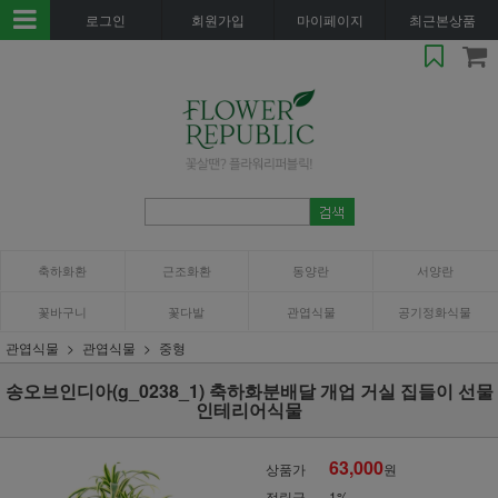
로그인
회원가입
마이페이지
최근본상품
축하화환
근조화환
동양란
서양란
꽃바구니
꽃다발
관엽식물
공기정화식물
관엽식물
관엽식물
중형
송오브인디아(g_0238_1) 축하화분배달 개업 거실 집들이 선물
인테리어식물
63,000
상품가
원
적립금
1%