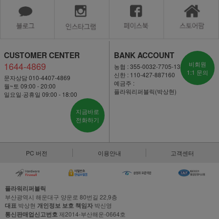
CUSTOMER CENTER
BANK ACCOUNT
1644-4869
비회원
농협 : 355-0032-7705-13
1:1 문의
신한 : 110-427-887160
문자상담 010-4407-4869
예금주 :
월~토 09:00 - 20:00
플라워리퍼블릭(박상현)
일요일·공휴일 09:00 - 18:00
지금바로
전화하기
PC 버전
이용안내
고객센터
플라워리퍼블릭
부산광역시 해운대구 양운로 80번길 22,9층
대표
박상현
개인정보 보호 책임자
박신영
통신판매업신고번호
제2014-부산해운-0664호