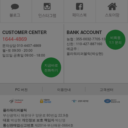
CUSTOMER CENTER
BANK ACCOUNT
1644-4869
비회원
농협 : 355-0032-7705-13
1:1 문의
신한 : 110-427-887160
문자상담 010-4407-4869
예금주 :
월~토 09:00 - 20:00
플라워리퍼블릭(박상현)
일요일·공휴일 09:00 - 18:00
지금바로
전화하기
PC 버전
이용안내
고객센터
플라워리퍼블릭
부산광역시 해운대구 양운로 80번길 22,9층
대표
박상현
개인정보 보호 책임자
박신영
통신판매업신고번호
제2014-부산해운-0664호