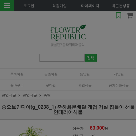
로그인
회원가입
마이페이지
최근본상품
축하화환
근조화환
동양란
서양란
꽃바구니
꽃다발
관엽식물
공기정화식물
관엽식물
관엽식물
중형
송오브인디아(g_0238_1) 축하화분배달 개업 거실 집들이 선물
인테리어식물
63,000
상품가
원
적립금
1%