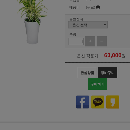
배송비
(무료)
물받침대
수량
63,000
옵션 적용가
원
관심상품
장바구니
구매하기