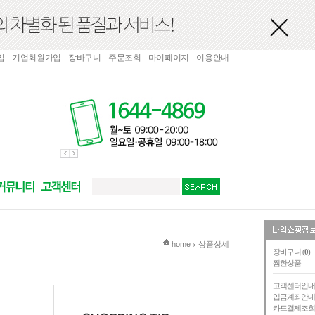
입
기업회원가입
장바구니
주문조회
마이페이지
이용안내
현재 위치
home
상품상세
>
장바구니 (
0
)
찜한상품
고객센터안
입금계좌안
카드결제조