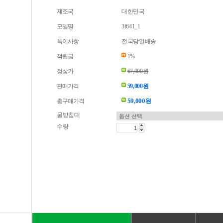
제조국
대한민국
모델명
3f641_1
특이사항
전국당일배송
적립금
1%
정상가
67,000원
판매가격
59,000원
59,000
총구매가격
원
물받침대
수량