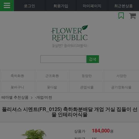
로그인
회원가입
마이페이지
최근본상품
축하화환
근조화환
동양란
서양란
꽃바구니
꽃다발
관엽식물
공기정화식물
테마별 추천상품
-개업/이전
폴리셔스 시멘트(FR_0125) 축하화분배달 개업 거실 집들이 선
물 인테리어식물
184,000
상품가
원
적립금
1%