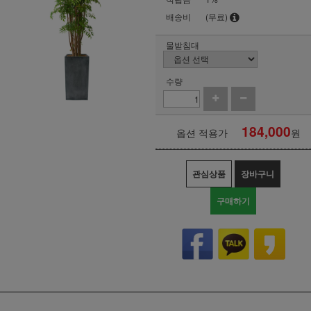
배송비
(무료)
물받침대
수량
184,000
옵션 적용가
원
관심상품
장바구니
구매하기