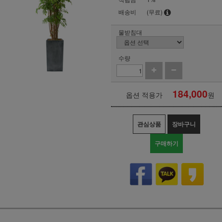
배송비
(무료)
물받침대
수량
184,000
옵션 적용가
원
관심상품
장바구니
구매하기