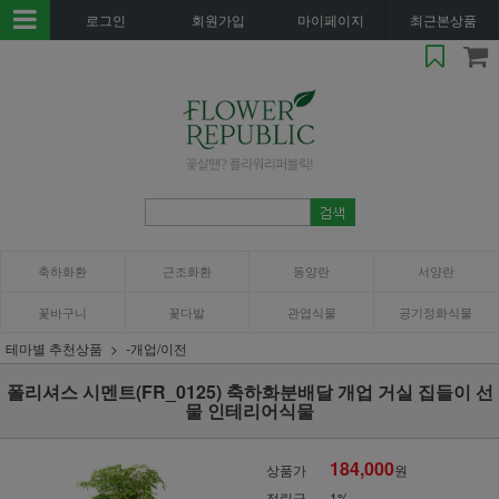
로그인
회원가입
마이페이지
최근본상품
축하화환
근조화환
동양란
서양란
꽃바구니
꽃다발
관엽식물
공기정화식물
테마별 추천상품
-개업/이전
폴리셔스 시멘트(FR_0125) 축하화분배달 개업 거실 집들이 선
물 인테리어식물
184,000
상품가
원
적립금
1%