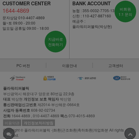
CUSTOMER CENTER
BANK ACCOUNT
1644-4869
비회원
농협 : 355-0032-7705-13
1:1 문의
신한 : 110-427-887160
문자상담 010-4407-4869
예금주 :
월~토 09:00 - 20:00
플라워리퍼블릭(박상현)
일요일·공휴일 09:00 - 18:00
지금바로
전화하기
PC 버전
이용안내
고객센터
플라워리퍼블릭
부산광역시 해운대구 양운로 80번길 22,9층
대표
박상현
개인정보 보호 책임자
박신영
통신판매업신고번호
제2014-부산해운-0664호
사업자 등록번호
608-92-02734
전화
1644-4869 , 010-4407-4869
팩스
070-4015-4869
이용약관
개인정보처리방침
Copyright © 플라워리퍼블릭 -|화환|근조화환|축하화환|개업화분 All rights
reserved.