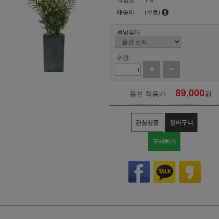
배송비
(무료)
물받침대
수량
89,000
옵션 적용가
원
관심상품
장바구니
구매하기