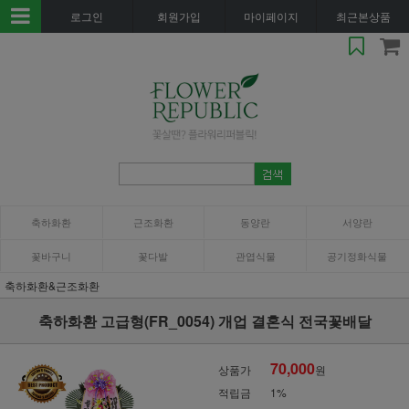
로그인
회원가입
마이페이지
최근본상품
축하화환
근조화환
동양란
서양란
꽃바구니
꽃다발
관엽식물
공기정화식물
축하화환&근조화환
축하화환 고급형(FR_0054) 개업 결혼식 전국꽃배달
70,000
상품가
원
적립금
1%