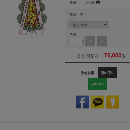
배송비
(무료)
배송비추
가
수량
70,000
옵션 적용가
원
관심상품
장바구니
구매하기