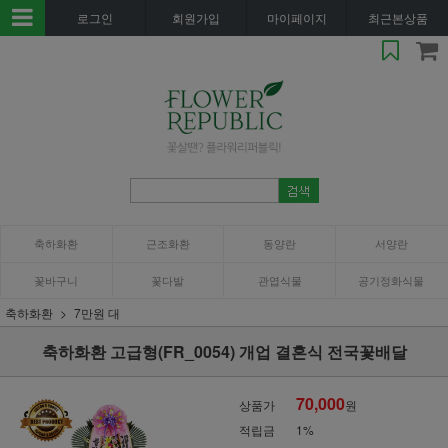
로그인
회원가입
마이페이지
최근본상품
축하화환
근조화환
동양란
서양란
꽃바구니
꽃다발
관엽식물
공기정화식물
축하화환
7만원 대
축하화환 고급형(FR_0054) 개업 결혼식 전국꽃배달
70,000
상품가
원
적립금
1%