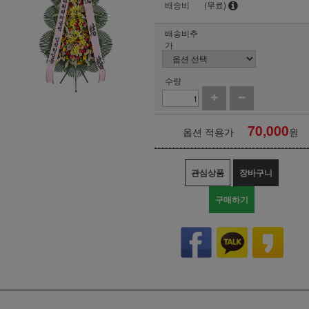
배송비
(무료)
배송비추
가
수량
70,000
옵션 적용가
원
관심상품
장바구니
구매하기