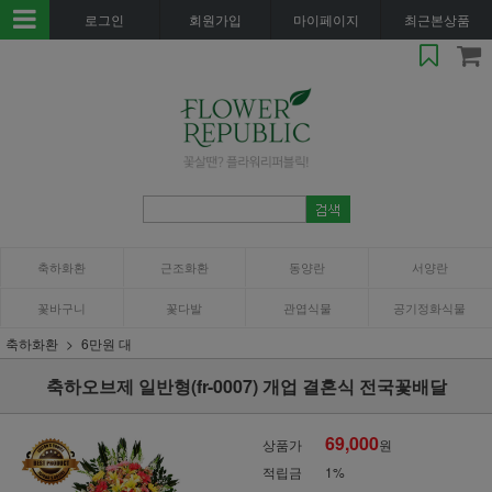
로그인
회원가입
마이페이지
최근본상품
축하화환
근조화환
동양란
서양란
꽃바구니
꽃다발
관엽식물
공기정화식물
축하화환
6만원 대
축하오브제 일반형(fr-0007) 개업 결혼식 전국꽃배달
69,000
상품가
원
적립금
1%