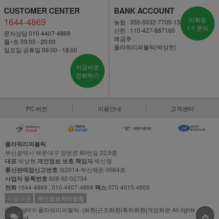
CUSTOMER CENTER
BANK ACCOUNT
1644-4869
비회원
농협 : 355-0032-7705-13
1:1 문의
신한 : 110-427-887160
문자상담 010-4407-4869
예금주 :
월~토 09:00 - 20:00
플라워리퍼블릭(박상현)
일요일·공휴일 09:00 - 18:00
지금바로
전화하기
PC 버전
이용안내
고객센터
플라워리퍼블릭
부산광역시 해운대구 양운로 80번길 22,9층
대표
박상현
개인정보 보호 책임자
박신영
통신판매업신고번호
제2014-부산해운-0664호
사업자 등록번호
608-92-02734
전화
1644-4869 , 010-4407-4869
팩스
070-4015-4869
이용약관
개인정보처리방침
Copyright © 플라워리퍼블릭 -|화환|근조화환|축하화환|개업화분 All rights
reserved.