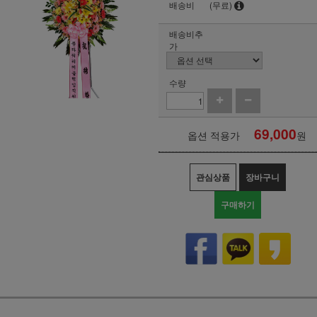
배송비
(무료)
배송비추
가
수량
69,000
옵션 적용가
원
관심상품
장바구니
구매하기