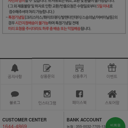
CUSTOMER CENTER
BANK ACCOUNT
1644-4869
비회원
농협 : 355-0032-7705-13