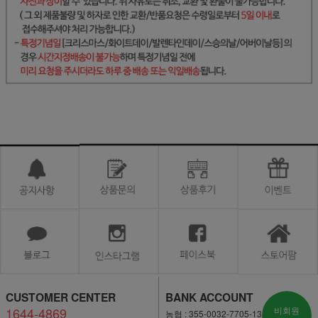
CUSTOMER CENTER
BANK ACCOUNT
1644-4869
비회원
농협 : 355-0032-7705-13