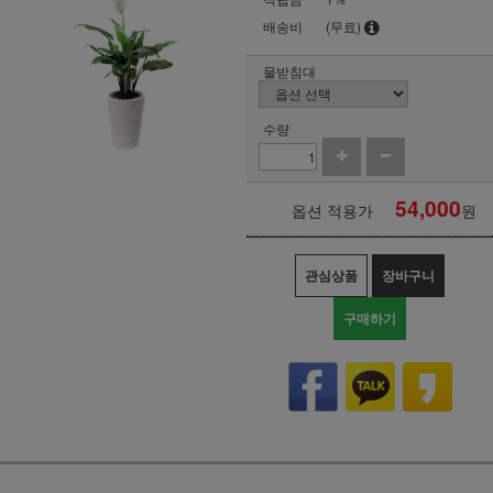
배송비
(무료)
물받침대
수량
54,000
옵션 적용가
원
관심상품
장바구니
구매하기