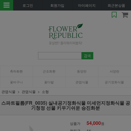
로그인
회원가입
마이페이지
최근본상품
축하화환
근조화환
동양란
서양란
꽃바구니
꽃다발
관엽식물
공기정화식물
관엽식물
관엽식물
소형
스파트필름(FR_0035) 실내공기정화식물 미세먼지정화식물 공
기청정 선물 키우기쉬운 승진화분
54,000
상품가
원
적립금
1%