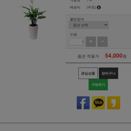
배송비
(무료)
물받침대
수량
54,000
옵션 적용가
원
관심상품
장바구니
구매하기