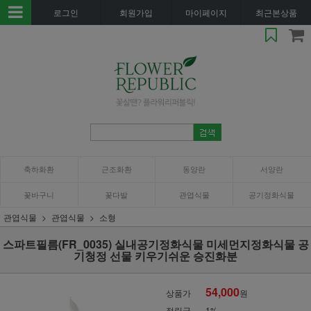
로그인
회원가입
마이페이지
최근본상품
축하화환
근조화환
동양란
서양란
꽃바구니
꽃다발
관엽식물
공기정화식물
관엽식물
관엽식물
소형
스파트필름(FR_0035) 실내공기정화식물 미세먼지정화식물 공
기청정 선물 키우기쉬운 승진화분
54,000
상품가
원
적립금
1%