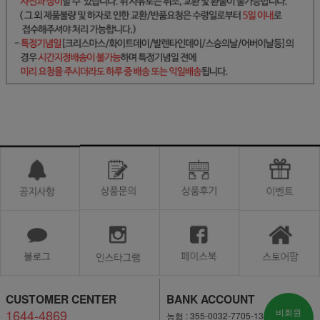
CUSTOMER CENTER
BANK ACCOUNT
1644-4869
비회원
농협 : 355-0032-7705-13