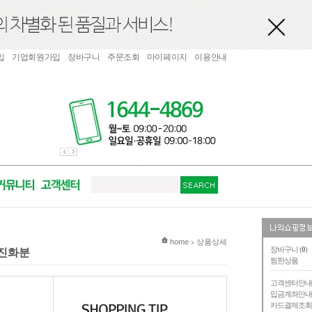
입
기업회원가입
장바구니
주문조회
마이페이지
이용안내
현재 위치
home
상품상세
>
장바구니 (
0
)
승진화분
찜한상품
고객센터안
입금계좌안
카드결제조