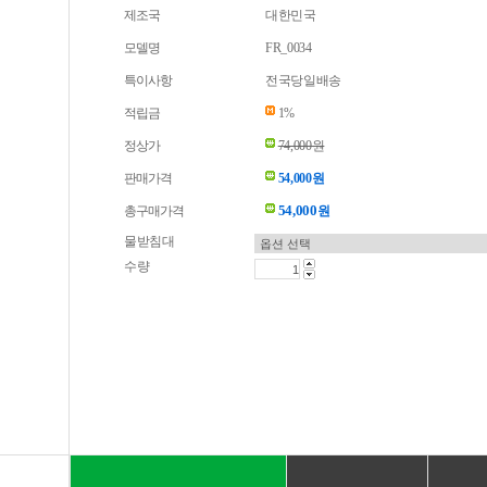
제조국
대한민국
모델명
FR_0034
특이사항
전국당일배송
적립금
1%
정상가
74,000원
판매가격
54,000원
54,000
총구매가격
원
물받침대
수량