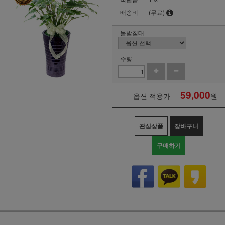
배송비
(무료)
물받침대
수량
59,000
옵션 적용가
원
관심상품
장바구니
구매하기