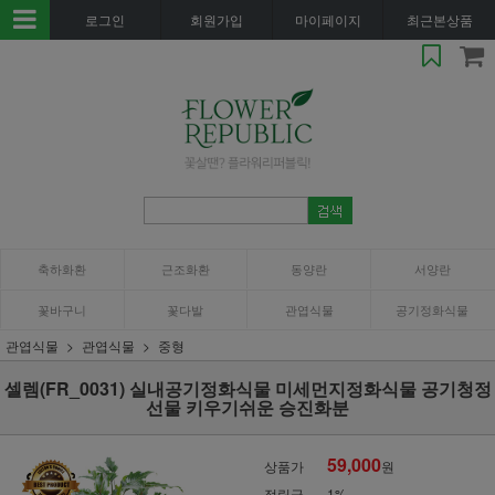
로그인
회원가입
마이페이지
최근본상품
축하화환
근조화환
동양란
서양란
꽃바구니
꽃다발
관엽식물
공기정화식물
관엽식물
관엽식물
중형
셀렘(FR_0031) 실내공기정화식물 미세먼지정화식물 공기청정
선물 키우기쉬운 승진화분
59,000
상품가
원
적립금
1%