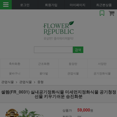
로그인
회원가입
마이페이지
최근본상품
축하화환
근조화환
동양란
서양란
꽃바구니
꽃다발
관엽식물
공기정화식물
관엽식물
관엽식물
중형
셀렘(FR_0031) 실내공기정화식물 미세먼지정화식물 공기청정
선물 키우기쉬운 승진화분
59,000
상품가
원
적립금
1%