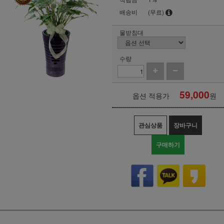
배송비
(무료)
물받침대
수량
59,000
옵션 적용가
원
관심상품
장바구니
구매하기