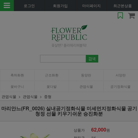
로그인
회원가입
마이페이지
최근본상품
축하화환
근조화환
동양란
서양란
꽃바구니
꽃다발
관엽식물
공기정화식물
관엽식물
관엽식물
중형
마리안느(FR_0026) 실내공기정화식물 미세먼지정화식물 공기
청정 선물 키우기쉬운 승진화분
62,000
상품가
원
적립금
1%