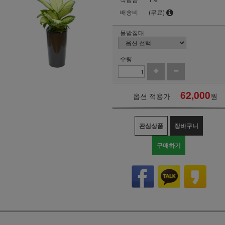
배송비
(무료)
물받침대
수량
62,000
옵션 적용가
원
관심상품
장바구니
구매하기