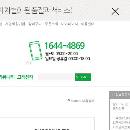
입
기업회원가입
장바구니
주문조회
마이페이지
이용안내
현재 위치
home
상품상세
>
장바구니 (
0
)
찜한상품
고객센터안
입금계좌안
카드결제조