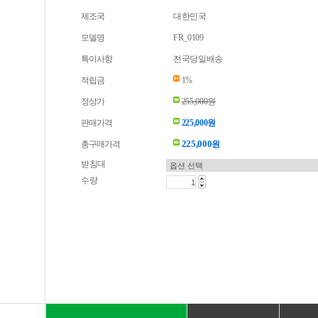
제조국
대한민국
모델명
FR_0109
특이사항
전국당일배송
적립금
1%
정상가
255,000원
판매가격
225,000원
225,000
총구매가격
원
받침대
수량