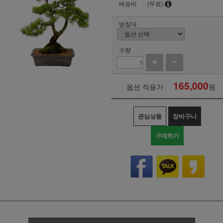
배송비
(무료)
받침대
수량
165,000
옵션 적용가
원
관심상품
장바구니
구매하기