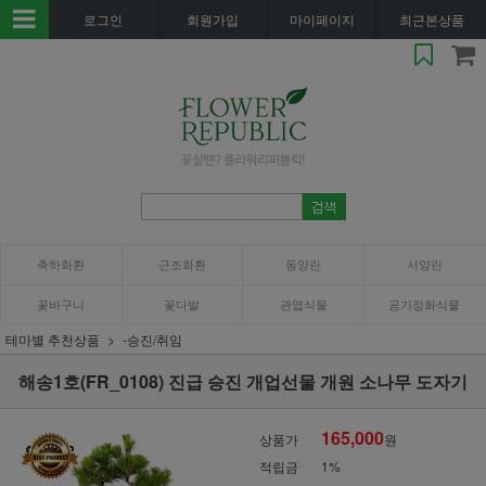
로그인
회원가입
마이페이지
최근본상품
축하화환
근조화환
동양란
서양란
꽃바구니
꽃다발
관엽식물
공기정화식물
테마별 추천상품
-승진/취임
해송1호(FR_0108) 진급 승진 개업선물 개원 소나무 도자기
165,000
상품가
원
적립금
1%