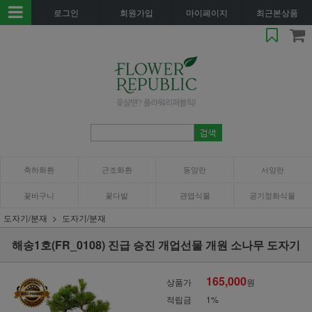
로그인
회원가입
마이페이지
최근본상품
축하화환
근조화환
동양란
서양란
꽃바구니
꽃다발
관엽식물
공기정화식물
도자기/분재
도자기/분재
해송1호(FR_0108) 진급 승진 개업선물 개원 소나무 도자기
165,000
상품가
원
적립금
1%