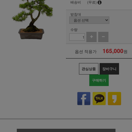
배송비
(무료)
받침대
수량
165,000
옵션 적용가
원
관심상품
장바구니
구매하기