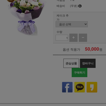
배송비
(무료)
케이크 추
가
수량
50,000
옵션 적용가
원
관심상품
장바구니
구매하기