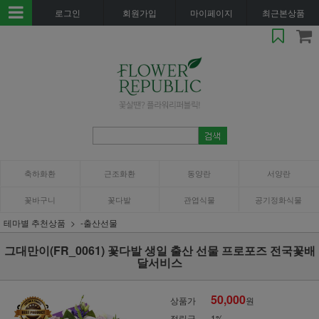
로그인
회원가입
마이페이지
최근본상품
축하화환
근조화환
동양란
서양란
꽃바구니
꽃다발
관엽식물
공기정화식물
테마별 추천상품
-출산선물
그대만이(FR_0061) 꽃다발 생일 출산 선물 프로포즈 전국꽃배
달서비스
50,000
상품가
원
적립금
1%