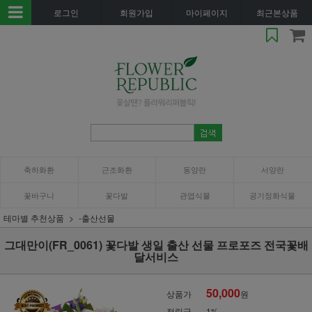
로그인
회원가입
마이페이지
최근본상품
축하화환
근조화환
동양란
서양란
꽃바구니
꽃다발
관엽식물
공기정화식물
테마별 추천상품
-출산선물
그대만이(FR_0061) 꽃다발 생일 출산 선물 프로포즈 전국꽃배
달서비스
50,000
상품가
원
적립금
1%