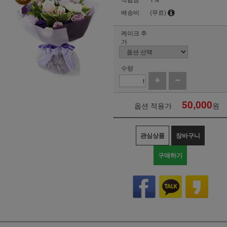
배송비
(무료)
케이크 추
가
수량
50,000
옵션 적용가
원
관심상품
장바구니
구매하기