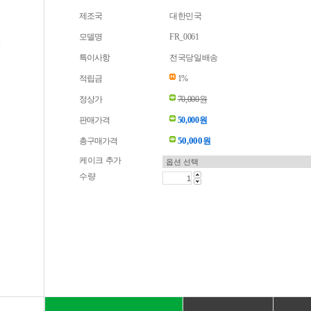
제조국
대한민국
모델명
FR_0061
특이사항
전국당일배송
적립금
1%
정상가
70,000원
판매가격
50,000원
50,000
총구매가격
원
케이크 추가
수량