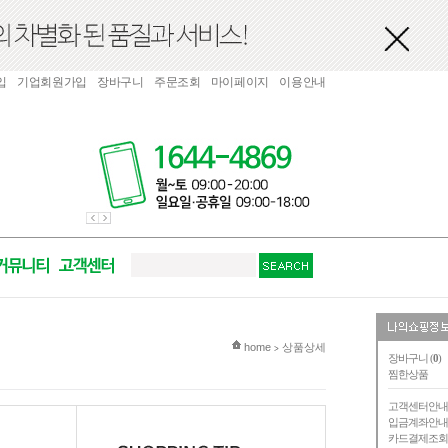
입
기업회원가입
장바구니
주문조회
마이페이지
이용안내
현재 위치
home
상품상세
>
장바구니 (
0
)
찜한상품
고객센터안
입금계좌안
카드결제조