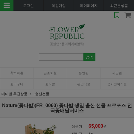
로그인
회원가입
마이페이지
최근본상품
축하화환
근조화환
동양란
서양란
꽃바구니
꽃다발
관엽식물
공기정화식물
테마별 추천상품
-출산선물
Nature(꽃다발)(FR_0060) 꽃다발 생일 출산 선물 프로포즈 전
국꽃배달서비스
65,000
상품가
원
적립금
1%