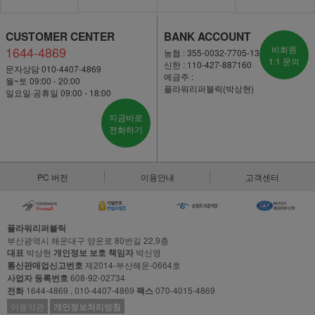
CUSTOMER CENTER
BANK ACCOUNT
1644-4869
비회원
농협 : 355-0032-7705-13
1:1 문의
신한 : 110-427-887160
문자상담 010-4407-4869
예금주 :
월~토 09:00 - 20:00
플라워리퍼블릭(박상현)
일요일·공휴일 09:00 - 18:00
지금바로
전화하기
PC 버전
이용안내
고객센터
플라워리퍼블릭
부산광역시 해운대구 양운로 80번길 22,9층
대표
박상현
개인정보 보호 책임자
박신영
통신판매업신고번호
제2014-부산해운-0664호
사업자 등록번호
608-92-02734
전화
1644-4869 , 010-4407-4869
팩스
070-4015-4869
이용약관
개인정보처리방침