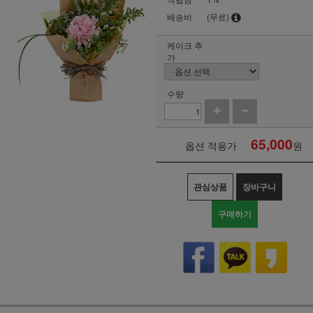
배송비
(무료)
케이크 추
가
수량
65,000
옵션 적용가
원
관심상품
장바구니
구매하기