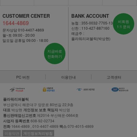
CUSTOMER CENTER
BANK ACCOUNT
1644-4869
비회원
농협 : 355-0032-7705-13
1:1 문의
신한 : 110-427-887160
문자상담 010-4407-4869
예금주 :
월~토 09:00 - 20:00
플라워리퍼블릭(박상현)
일요일·공휴일 09:00 - 18:00
지금바로
전화하기
PC 버전
이용안내
고객센터
플라워리퍼블릭
부산광역시 해운대구 양운로 80번길 22,9층
대표
박상현
개인정보 보호 책임자
박신영
통신판매업신고번호
제2014-부산해운-0664호
사업자 등록번호
608-92-02734
전화
1644-4869 , 010-4407-4869
팩스
070-4015-4869
이용약관
개인정보처리방침