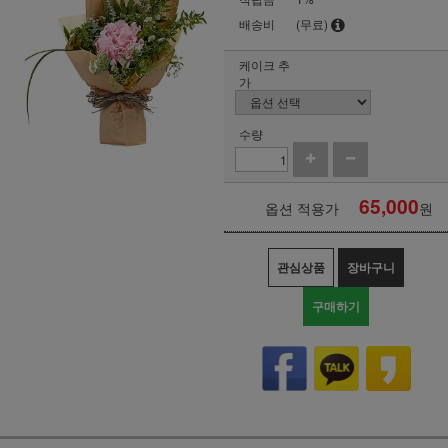
배송비
(무료)
케이크 추
가
수량
65,000
옵션 적용가
원
관심상품
장바구니
구매하기