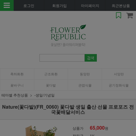
로그인
회원가입
마이페이지
최근본상품
축하화환
근조화환
동양란
서양란
꽃바구니
꽃다발
관엽식물
공기정화식물
테마별 추천상품
-생일/기념일
Nature(꽃다발)(FR_0060) 꽃다발 생일 출산 선물 프로포즈 전
국꽃배달서비스
65,000
상품가
원
적립금
1%