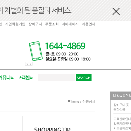
입
기업회원가입
장바구니
주문조회
마이페이지
이용안내
현재 위치
home
상품상세
>
장바구니 (
0
)
찜한상품
고객센터안
입금계좌안
카드결제조