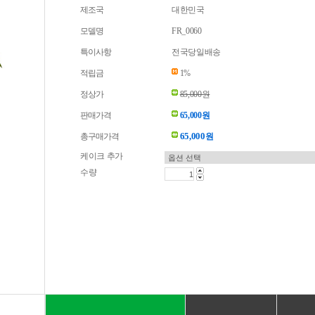
제조국
대한민국
모델명
FR_0060
특이사항
전국당일배송
적립금
1%
정상가
85,000원
판매가격
65,000원
65,000
총구매가격
원
케이크 추가
수량