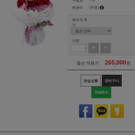
배송비
(무료)
케이크 추
가
수량
265,000
옵션 적용가
원
관심상품
장바구니
구매하기