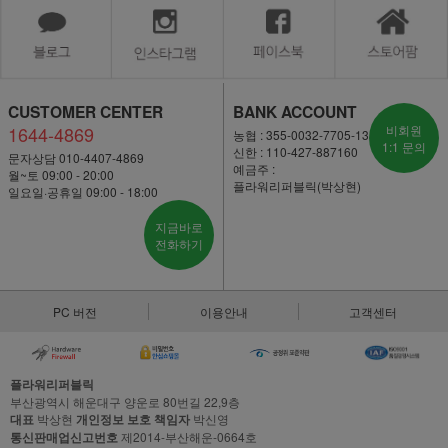
CUSTOMER CENTER
BANK ACCOUNT
1644-4869
비회원
농협 : 355-0032-7705-13
1:1 문의
신한 : 110-427-887160
문자상담 010-4407-4869
예금주 :
월~토 09:00 - 20:00
플라워리퍼블릭(박상현)
일요일·공휴일 09:00 - 18:00
지금바로
전화하기
PC 버전
이용안내
고객센터
플라워리퍼블릭
부산광역시 해운대구 양운로 80번길 22,9층
대표
박상현
개인정보 보호 책임자
박신영
통신판매업신고번호
제2014-부산해운-0664호