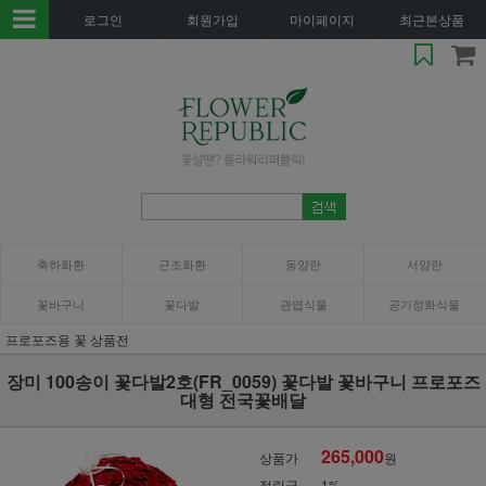
로그인
회원가입
마이페이지
최근본상품
축하화환
근조화환
동양란
서양란
꽃바구니
꽃다발
관엽식물
공기정화식물
프로포즈용 꽃 상품전
장미 100송이 꽃다발2호(FR_0059) 꽃다발 꽃바구니 프로포즈
대형 전국꽃배달
265,000
상품가
원
적립금
1%