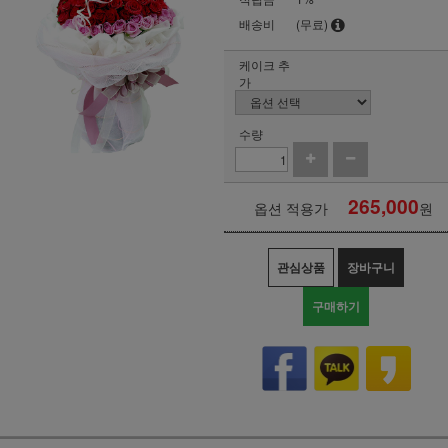
배송비
(무료)
케이크 추
가
수량
265,000
옵션 적용가
원
관심상품
장바구니
구매하기