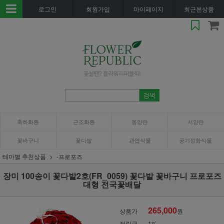
로그인
회원가입
마이페이지
최근본상품
축하화환
근조화환
동양란
서양란
꽃바구니
꽃다발
관엽식물
공기정화식물
테마별 추천상품
-프로포즈
장미 100송이 꽃다발2호(FR_0059) 꽃다발 꽃바구니 프로포즈
대형 전국꽃배달
265,000
상품가
원
적립금
1%