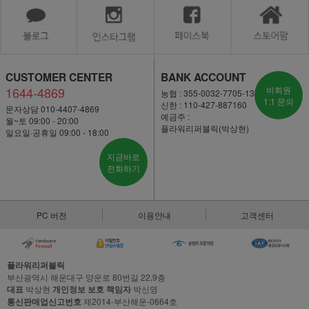
CUSTOMER CENTER
BANK ACCOUNT
1644-4869
비회원
농협 : 355-0032-7705-13
1:1 문의
신한 : 110-427-887160
문자상담 010-4407-4869
예금주 :
월~토 09:00 - 20:00
플라워리퍼블릭(박상현)
일요일·공휴일 09:00 - 18:00
지금바로
전화하기
PC 버전
이용안내
고객센터
플라워리퍼블릭
부산광역시 해운대구 양운로 80번길 22,9층
대표
박상현
개인정보 보호 책임자
박신영
통신판매업신고번호
제2014-부산해운-0664호