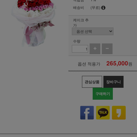
배송비
(무료)
케이크 추
가
수량
265,000
옵션 적용가
원
관심상품
장바구니
구매하기