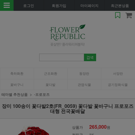
로그인
회원가입
마이페이지
최근본상품
축하화환
근조화환
동양란
서양란
꽃바구니
꽃다발
관엽식물
공기정화식물
테마별 추천상품
-프로포즈
장미 100송이 꽃다발2호(FR_0059) 꽃다발 꽃바구니 프로포즈
대형 전국꽃배달
265,000
상품가
원
적립금
1%