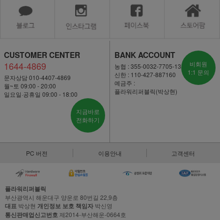
CUSTOMER CENTER
BANK ACCOUNT
1644-4869
비회원
농협 : 355-0032-7705-13
1:1 문의
신한 : 110-427-887160
문자상담 010-4407-4869
예금주 :
월~토 09:00 - 20:00
플라워리퍼블릭(박상현)
일요일·공휴일 09:00 - 18:00
지금바로
전화하기
PC 버전
이용안내
고객센터
플라워리퍼블릭
부산광역시 해운대구 양운로 80번길 22,9층
대표
박상현
개인정보 보호 책임자
박신영
통신판매업신고번호
제2014-부산해운-0664호