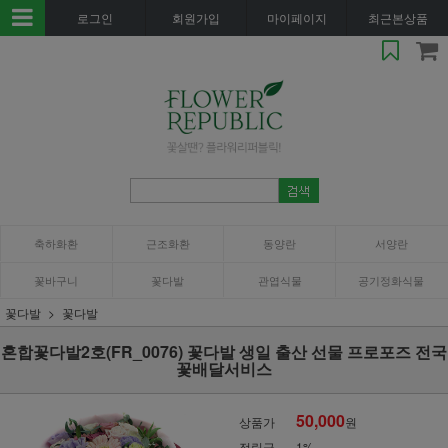
로그인
회원가입
마이페이지
최근본상품
축하화환
근조화환
동양란
서양란
꽃바구니
꽃다발
관엽식물
공기정화식물
꽃다발
꽃다발
혼합꽃다발2호(FR_0076) 꽃다발 생일 출산 선물 프로포즈 전국
꽃배달서비스
50,000
상품가
원
적립금
1%