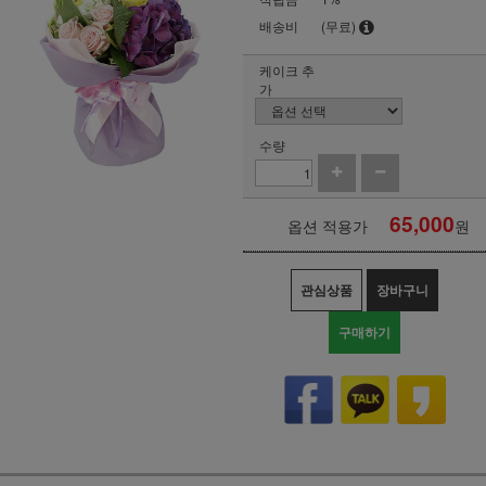
배송비
(무료)
케이크 추
가
수량
65,000
옵션 적용가
원
관심상품
장바구니
구매하기