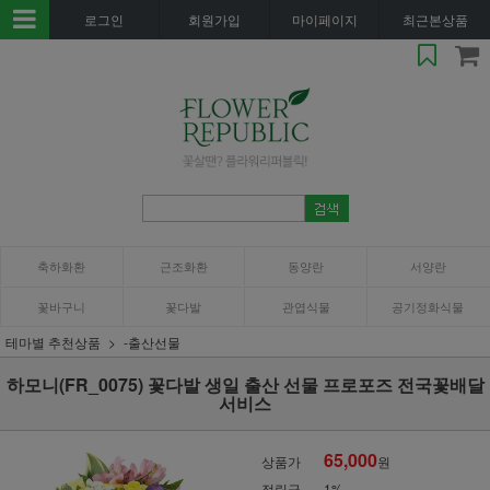
로그인
회원가입
마이페이지
최근본상품
축하화환
근조화환
동양란
서양란
꽃바구니
꽃다발
관엽식물
공기정화식물
테마별 추천상품
-출산선물
하모니(FR_0075) 꽃다발 생일 출산 선물 프로포즈 전국꽃배달
서비스
65,000
상품가
원
적립금
1%