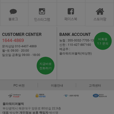
CUSTOMER CENTER
BANK ACCOUNT
1644-4869
비회원
농협 : 355-0032-7705-13
1:1 문의
신한 : 110-427-887160
문자상담 010-4407-4869
예금주 :
월~토 09:00 - 20:00
플라워리퍼블릭(박상현)
일요일·공휴일 09:00 - 18:00
지금바로
전화하기
PC 버전
이용안내
고객센터
플라워리퍼블릭
부산광역시 해운대구 양운로 80번길 22,9층
대표
박상현
개인정보 보호 책임자
박신영