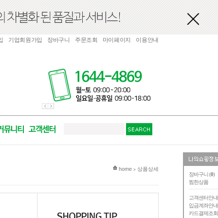
입
기업회원가입
장바구니
주문조회
마이페이지
이용안내
현재 위치
home
상품상세
>
장바구니 (
0
)
찜한상품
고객센터안
입금계좌안
카드결제조