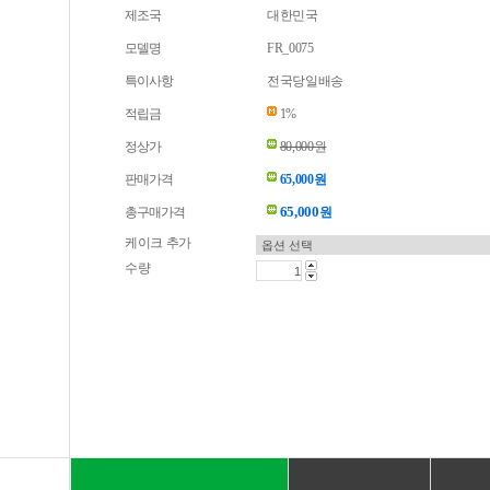
제조국
대한민국
모델명
FR_0075
특이사항
전국당일배송
적립금
1%
정상가
80,000원
판매가격
65,000원
65,000
총구매가격
원
케이크 추가
수량