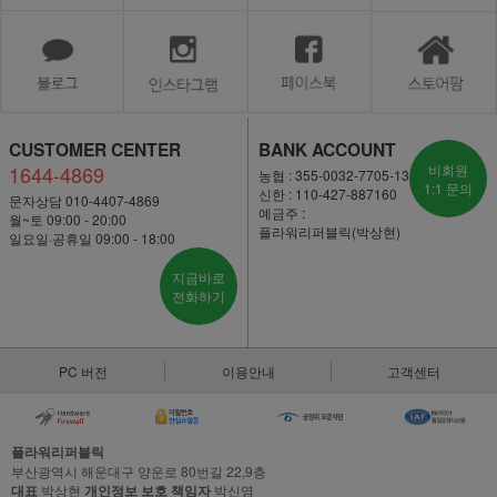
CUSTOMER CENTER
BANK ACCOUNT
1644-4869
비회원
농협 : 355-0032-7705-13
1:1 문의
신한 : 110-427-887160
문자상담 010-4407-4869
예금주 :
월~토 09:00 - 20:00
플라워리퍼블릭(박상현)
일요일·공휴일 09:00 - 18:00
지금바로
전화하기
PC 버전
이용안내
고객센터
플라워리퍼블릭
부산광역시 해운대구 양운로 80번길 22,9층
대표
박상현
개인정보 보호 책임자
박신영