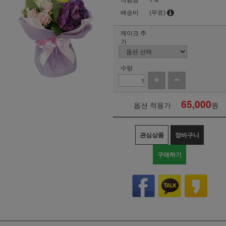
배송비
(무료)
케이크 추
가
수량
65,000
옵션 적용가
원
관심상품
장바구니
구매하기