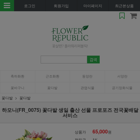
로그인
회원가입
마이페이지
최근본상품
축하화환
근조화환
동양란
서양란
꽃바구니
꽃다발
관엽식물
공기정화식물
꽃다발
꽃다발
하모니(FR_0075) 꽃다발 생일 출산 선물 프로포즈 전국꽃배달
서비스
65,000
상품가
원
적립금
1%