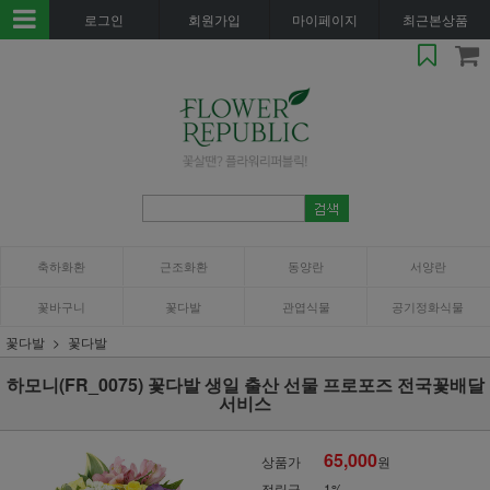
로그인
회원가입
마이페이지
최근본상품
축하화환
근조화환
동양란
서양란
꽃바구니
꽃다발
관엽식물
공기정화식물
꽃다발
꽃다발
하모니(FR_0075) 꽃다발 생일 출산 선물 프로포즈 전국꽃배달
서비스
65,000
상품가
원
적립금
1%