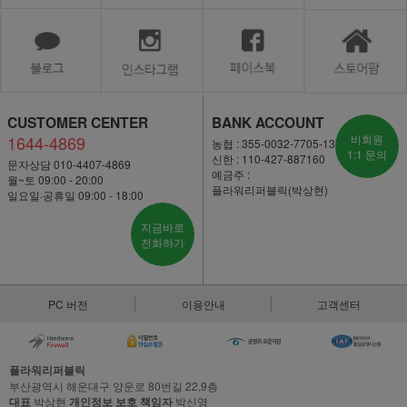
CUSTOMER CENTER
BANK ACCOUNT
1644-4869
비회원
농협 : 355-0032-7705-13
1:1 문의
신한 : 110-427-887160
문자상담 010-4407-4869
예금주 :
월~토 09:00 - 20:00
플라워리퍼블릭(박상현)
일요일·공휴일 09:00 - 18:00
지금바로
전화하기
PC 버전
이용안내
고객센터
플라워리퍼블릭
부산광역시 해운대구 양운로 80번길 22,9층
대표
박상현
개인정보 보호 책임자
박신영