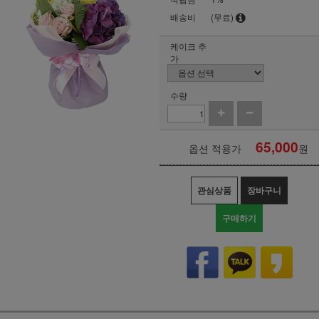
배송비
(무료)
케이크 추
가
수량
65,000
옵션 적용가
원
관심상품
장바구니
구매하기