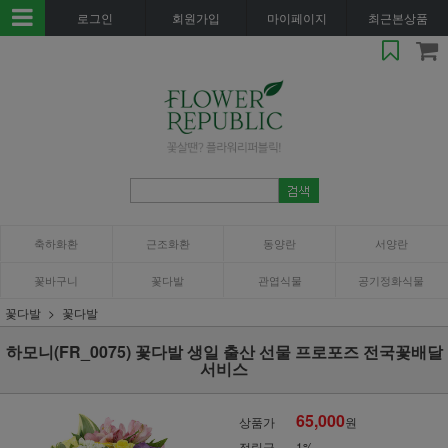
로그인
회원가입
마이페이지
최근본상품
축하화환
근조화환
동양란
서양란
꽃바구니
꽃다발
관엽식물
공기정화식물
꽃다발
꽃다발
하모니(FR_0075) 꽃다발 생일 출산 선물 프로포즈 전국꽃배달
서비스
65,000
상품가
원
적립금
1%