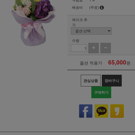
배송비
(무료)
케이크 추
가
수량
65,000
옵션 적용가
원
관심상품
장바구니
구매하기