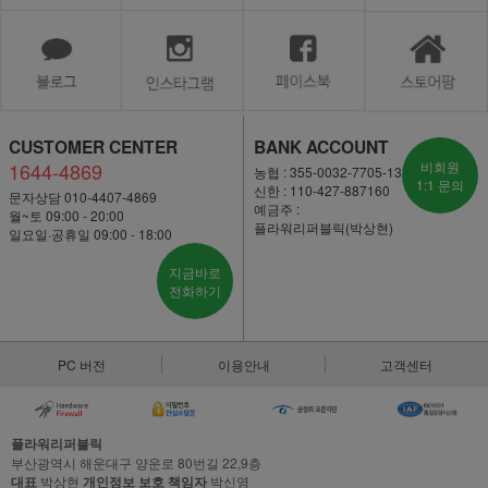
CUSTOMER CENTER
BANK ACCOUNT
1644-4869
비회원
농협 : 355-0032-7705-13
1:1 문의
신한 : 110-427-887160
문자상담 010-4407-4869
예금주 :
월~토 09:00 - 20:00
플라워리퍼블릭(박상현)
일요일·공휴일 09:00 - 18:00
지금바로
전화하기
PC 버전
이용안내
고객센터
플라워리퍼블릭
부산광역시 해운대구 양운로 80번길 22,9층
대표
박상현
개인정보 보호 책임자
박신영