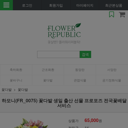
로그인
회원가입
마이페이지
최근본상품
축하화환
근조화환
동양란
서양란
꽃바구니
꽃다발
관엽식물
공기정화식물
꽃다발
꽃다발
하모니(FR_0075) 꽃다발 생일 출산 선물 프로포즈 전국꽃배달
서비스
65,000
상품가
원
적립금
1%