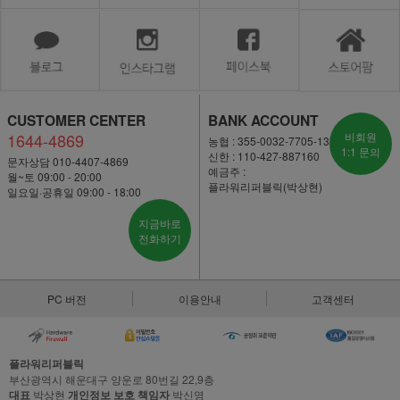
CUSTOMER CENTER
BANK ACCOUNT
1644-4869
비회원
농협 : 355-0032-7705-13
1:1 문의
신한 : 110-427-887160
문자상담 010-4407-4869
예금주 :
월~토 09:00 - 20:00
플라워리퍼블릭(박상현)
일요일·공휴일 09:00 - 18:00
지금바로
전화하기
PC 버전
이용안내
고객센터
플라워리퍼블릭
부산광역시 해운대구 양운로 80번길 22,9층
대표
박상현
개인정보 보호 책임자
박신영