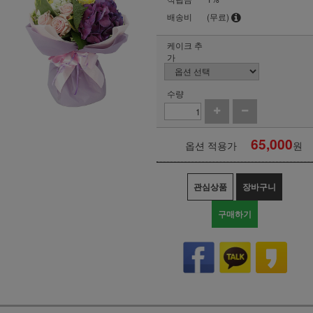
배송비
(무료)
케이크 추
가
수량
65,000
옵션 적용가
원
관심상품
장바구니
구매하기