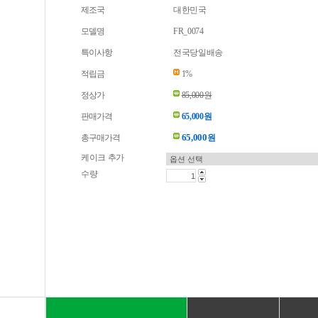
제조국
대한민국
모델명
FR_0074
특이사항
전국당일배송
적립금
1%
정상가
85,000원
판매가격
65,000원
65,000
총구매가격
원
케이크 추가
수량