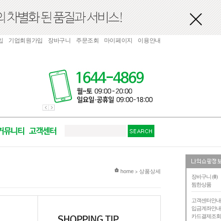
입
기업회원가입
장바구니
주문조회
마이페이지
이용안내
현재 위치
home
상품상세
>
장바구니 (
0
)
찜한상품
고객센터안
입금계좌안
카드결제조