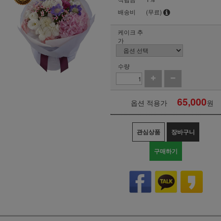
배송비
(무료)
케이크 추
가
수량
65,000
옵션 적용가
원
관심상품
장바구니
구매하기