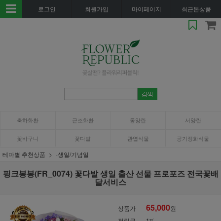
로그인
회원가입
마이페이지
최근본상품
축하화환
근조화환
동양란
서양란
꽃바구니
꽃다발
관엽식물
공기정화식물
테마별 추천상품
-생일/기념일
핑크봉봉(FR_0074) 꽃다발 생일 출산 선물 프로포즈 전국꽃배
달서비스
65,000
상품가
원
적립금
1%