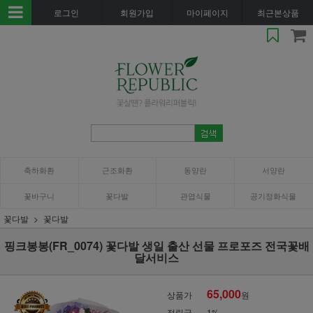
로그인
회원가입
마이페이지
최근본상품
축하화환
근조화환
동양란
서양란
꽃바구니
꽃다발
관엽식물
공기정화식물
꽃다발
꽃다발
핑크봉봉(FR_0074) 꽃다발 생일 출산 선물 프로포즈 전국꽃배
달서비스
65,000
상품가
원
적립금
1%