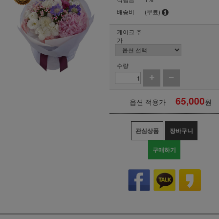
배송비
(무료)
케이크 추
가
수량
65,000
옵션 적용가
원
관심상품
장바구니
구매하기