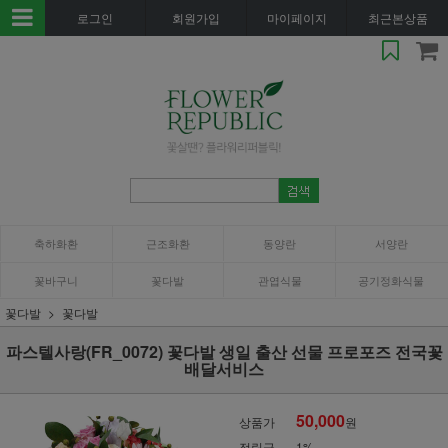
로그인
회원가입
마이페이지
최근본상품
축하화환
근조화환
동양란
서양란
꽃바구니
꽃다발
관엽식물
공기정화식물
꽃다발
꽃다발
파스텔사랑(FR_0072) 꽃다발 생일 출산 선물 프로포즈 전국꽃
배달서비스
50,000
상품가
원
적립금
1%