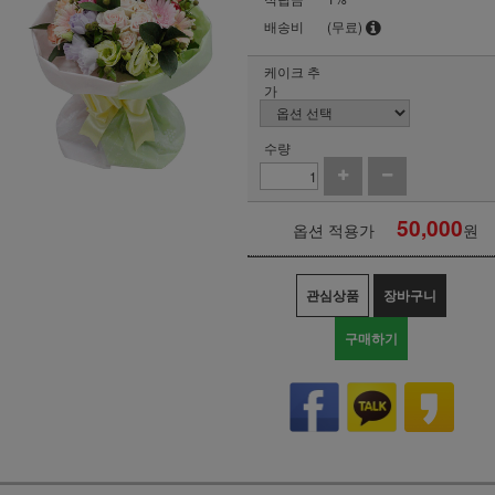
배송비
(무료)
케이크 추
가
수량
50,000
옵션 적용가
원
관심상품
장바구니
구매하기