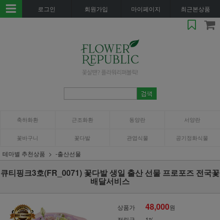
로그인
회원가입
마이페이지
최근본상품
축하화환
근조화환
동양란
서양란
꽃바구니
꽃다발
관엽식물
공기정화식물
테마별 추천상품
-출산선물
큐티핑크3호(FR_0071) 꽃다발 생일 출산 선물 프로포즈 전국꽃
배달서비스
48,000
상품가
원
적립금
1%