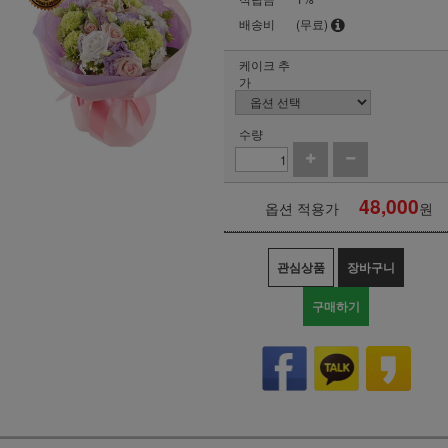
배송비
(무료)
케이크 추
가
수량
48,000
옵션 적용가
원
관심상품
장바구니
구매하기