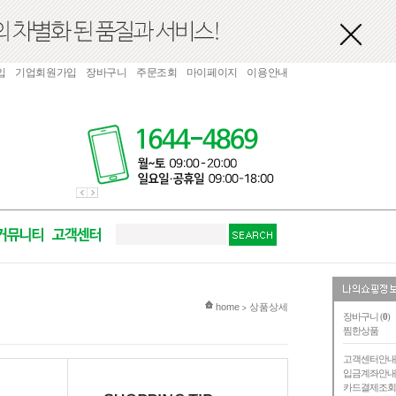
입
기업회원가입
장바구니
주문조회
마이페이지
이용안내
현재 위치
home
상품상세
>
장바구니 (
0
)
찜한상품
고객센터안
입금계좌안
카드결제조