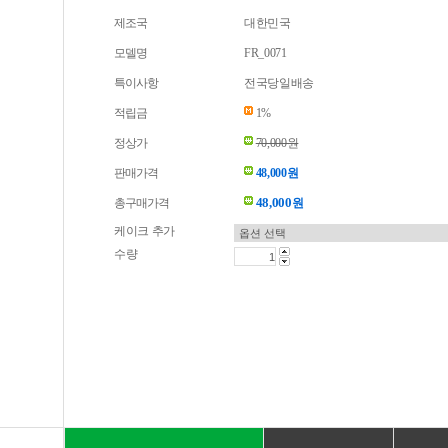
제조국
대한민국
모델명
FR_0071
특이사항
전국당일배송
적립금
1%
정상가
70,000원
판매가격
48,000원
48,000
총구매가격
원
케이크 추가
수량