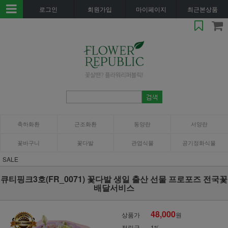
로그인
회원가입
마이페이지
최근본상품
축하화환
근조화환
동양란
서양란
꽃바구니
꽃다발
관엽식물
공기정화식물
SALE
큐티핑크3호(FR_0071) 꽃다발 생일 출산 선물 프로포즈 전국꽃
배달서비스
48,000
상품가
원
적립금
1%