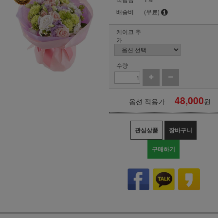
배송비
(무료)
케이크 추
가
수량
48,000
옵션 적용가
원
관심상품
장바구니
구매하기