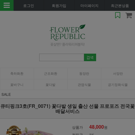
로그인
회원가입
마이페이지
최근본상품
축하화환
근조화환
동양란
서양란
꽃바구니
꽃다발
관엽식물
공기정화식물
SALE
큐티핑크3호(FR_0071) 꽃다발 생일 출산 선물 프로포즈 전국꽃
배달서비스
48,000
상품가
원
적립금
1%