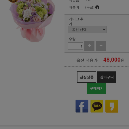
배송비
(무료)
케이크 추
가
수량
48,000
옵션 적용가
원
관심상품
장바구니
구매하기