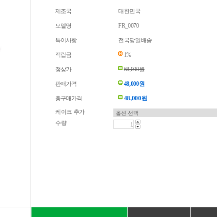
제조국
대한민국
모델명
FR_0070
특이사항
전국당일배송
적립금
1%
정상가
68,000원
판매가격
48,000원
48,000
총구매가격
원
케이크 추가
수량