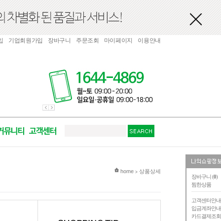
입
기업회원가입
장바구니
주문조회
마이페이지
이용안내
현재 위치
home
상품상세
>
장바구니 (
0
)
찜한상품
고객센터안
입금계좌안
카드결제조