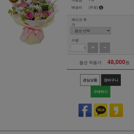
배송비
(무료)
케이크 추
가
수량
48,000
옵션 적용가
원
관심상품
장바구니
구매하기