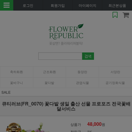
로그인
회원가입
마이페이지
최근본상품
축하화환
근조화환
동양란
서양란
꽃바구니
꽃다발
관엽식물
공기정화식물
SALE
큐티러브(FR_0070) 꽃다발 생일 출산 선물 프로포즈 전국꽃배
달서비스
48,000
상품가
원
적립금
1%