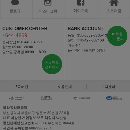
CUSTOMER CENTER
BANK ACCOUNT
1644-4869
비회원
농협 : 355-0032-7705-13
1:1 문의
신한 : 110-427-887160
문자상담 010-4407-4869
예금주 :
월~토 09:00 - 20:00
플라워리퍼블릭(박상현)
일요일·공휴일 09:00 - 18:00
지금바로
전화하기
PC 버전
이용안내
고객센터
플라워리퍼블릭
부산광역시 해운대구 양운로 80번길 22,9층
대표
박상현
개인정보 보호 책임자
박신영
통신판매업신고번호
제2014-부산해운-0664호
사업자 등록번호
608-92-02734