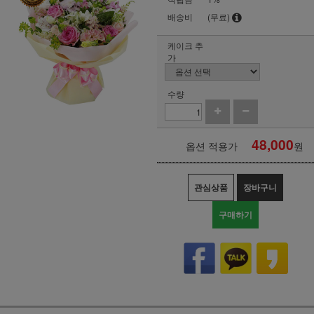
배송비
(무료)
케이크 추
가
수량
48,000
옵션 적용가
원
관심상품
장바구니
구매하기