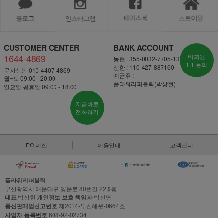
CUSTOMER CENTER
BANK ACCOUNT
1644-4869
비회원
농협 : 355-0032-7705-13
1:1 문의
신한 : 110-427-887160
문자상담 010-4407-4869
예금주 :
월~토 09:00 - 20:00
플라워리퍼블릭(박상현)
일요일·공휴일 09:00 - 18:00
지금바로
전화하기
PC 버전
이용안내
고객센터
플라워리퍼블릭
부산광역시 해운대구 양운로 80번길 22,9층
대표
박상현
개인정보 보호 책임자
박신영
통신판매업신고번호
제2014-부산해운-0664호
사업자 등록번호
608-92-02734