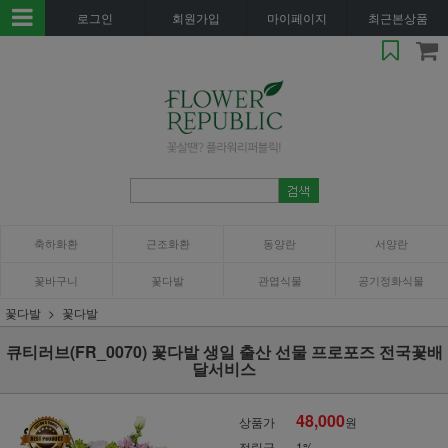
로그인
회원가입
마이페이지
최근본상품
축하화환
근조화환
동양란
서양란
꽃바구니
꽃다발
관엽식물
공기정화식물
꽃다발
꽃다발
큐티러브(FR_0070) 꽃다발 생일 출산 선물 프로포즈 전국꽃배
달서비스
48,000
상품가
원
적립금
1%