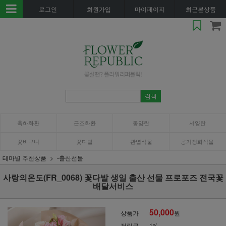
로그인
회원가입
마이페이지
최근본상품
축하화환
근조화환
동양란
서양란
꽃바구니
꽃다발
관엽식물
공기정화식물
테마별 추천상품
-출산선물
사랑의온도(FR_0068) 꽃다발 생일 출산 선물 프로포즈 전국꽃
배달서비스
50,000
상품가
원
적립금
1%