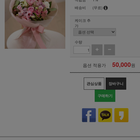
배송비
(무료)
케이크 추
가
수량
50,000
옵션 적용가
원
관심상품
장바구니
구매하기